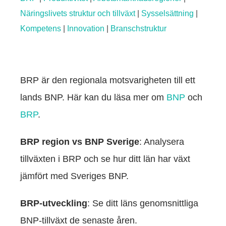
Näringslivets struktur och tillväxt
|
Sysselsättning
|
Kompetens
|
Innovation
|
Branschstruktur
BRP är den regionala motsvarigheten till ett
Nödvändiga
lands BNP. Här kan du läsa mer om
BNP
och
Dessa kakor
BRP
.
går inte att
välja bort. De
behövs för att
BRP region vs BNP Sverige
hemsidan
: Analysera
över huvud
tillväxten i BRP och se hur ditt län har växt
taget ska
fungera.
jämfört med Sveriges BNP.
Statistik
BRP-utveckling
: Se ditt läns genomsnittliga
För att vi ska
BNP-tillväxt de senaste åren.
kunna