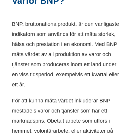
Varför BNP?
BNP, bruttonationalprodukt, är den vanligaste
indikatorn som används för att mäta storlek,
hälsa och prestation i en ekonomi. Med BNP
mäts värdet av all produktion av varor och
Nödvändiga
Dessa kakor
tjänster som produceras inom ett land under
går inte att
välja bort. De
en viss tidsperiod, exempelvis ett kvartal eller
behövs för att
hemsidan
ett år.
över huvud
taget ska
fungera.
För att kunna mäta värdet inkluderar BNP
mestadels varor och tjänster som har ett
Statistik
marknadspris. Obetalt arbete som utförs i
För att vi ska
kunna
hemmet, volontärarbete, eller aktiviteter på