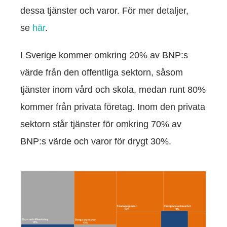
från
dessa tjänster och varor. För mer detaljer,
hemsidan.
se
här
.
Marknadsföring
Genom att dela
I Sverige kommer omkring 20% av BNP:s
med dig av dina
värde från den offentliga sektorn, såsom
intressen och ditt
beteende när du
tjänster inom vård och skola, medan runt 80%
surfar ökar du
chansen att få se
kommer från privata företag. Inom den privata
personligt
anpassat
sektorn står tjänster för omkring 70% av
innehåll och
erbjudanden.
BNP:s värde och varor för drygt 30%.